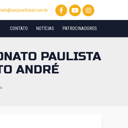
tato@saojosefutsal.com.br
CONTATO
NOTÍCIAS
PATROCINADORES
ONATO PAULISTA
TO ANDRÉ
io