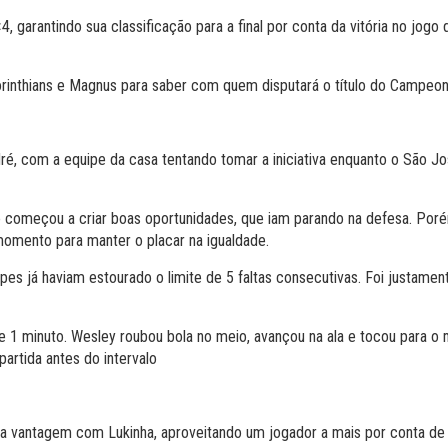
 garantindo sua classificação para a final por conta da vitória no jogo 
rinthians e Magnus para saber com quem disputará o título do Campeona
é, com a equipe da casa tentando tomar a iniciativa enquanto o São J
e começou a criar boas oportunidades, que iam parando na defesa. Po
 momento para manter o placar na igualdade.
 já haviam estourado o limite de 5 faltas consecutivas. Foi justamente
 1 minuto. Wesley roubou bola no meio, avançou na ala e tocou para o m
artida antes do intervalo
 vantagem com Lukinha, aproveitando um jogador a mais por conta de 