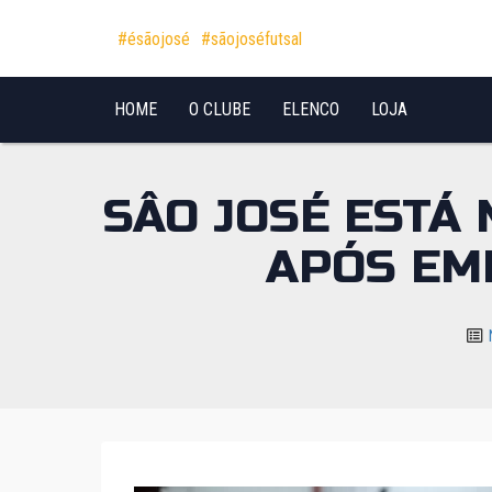
Pular para o conteúdo
#ésãojosé
#sãojoséfutsal
HOME
O CLUBE
ELENCO
LOJA
SÂO JOSÉ ESTÁ
APÓS EM