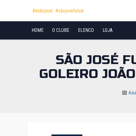
Pular para o conteúdo
#ésãojosé
#sãojoséfutsal
HOME
O CLUBE
ELENCO
LOJA
SÃO JOSÉ F
GOLEIRO JOÃO
Adu