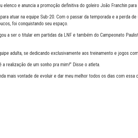
eu elenco e anuncia a promoção definitiva do goleiro João Franchin par
ra atuar na equipe Sub-20. Com o passar da temporada e a perda de um
ucos, foi conquistando seu espaço.
 a ser o titular em partidas da LNF e também do Campeonato Paulista
quipe adulta, se dedicando exclusivamente aos treinamento e jogos coma
 é a realização de um sonho pra mim!” Disse o atleta.
inda mais vontade de evoluir e dar meu melhor todos os dias com essa 