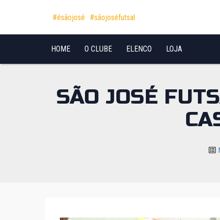
Pular para o conteúdo
#ésãojosé
#sãojoséfutsal
HOME
O CLUBE
ELENCO
LOJA
SÃO JOSÉ FUT
CA