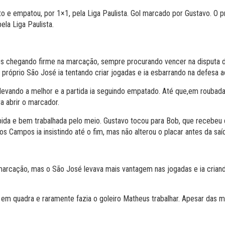
oto e empatou, por 1×1, pela Liga Paulista. Gol marcado por Gustavo. 
ela Liga Paulista.
s chegando firme na marcação, sempre procurando vencer na disputa d
próprio São José ia tentando criar jogadas e ia esbarrando na defesa a
levando a melhor e a partida ia seguindo empatado. Até que,em roubada
a abrir o marcador.
ida e bem trabalhada pelo meio. Gustavo tocou para Bob, que recebeu d
s Campos ia insistindo até o fim, mas não alterou o placar antes da saíd
rcação, mas o São José levava mais vantagem nas jogadas e ia criando
em quadra e raramente fazia o goleiro Matheus trabalhar. Apesar das mu