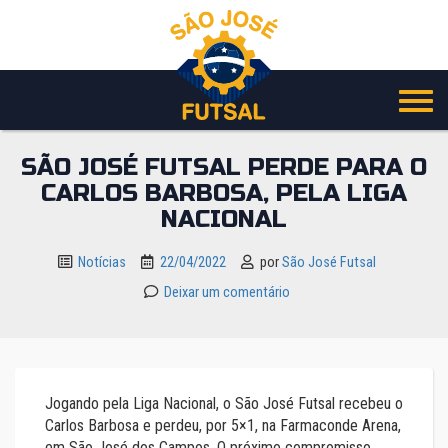
Pular
para
o
conteúdo
SÃO JOSÉ FUTSAL PERDE PARA O
CARLOS BARBOSA, PELA LIGA
NACIONAL
Notícias
22/04/2022
por
São José Futsal
Deixar um comentário
Jogando pela Liga Nacional, o São José Futsal recebeu o
Carlos Barbosa e perdeu, por 5×1, na Farmaconde Arena,
em São José dos Campos. O próximo compromisso