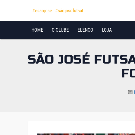
Pular para o conteúdo
#ésãojosé
#sãojoséfutsal
HOME
O CLUBE
ELENCO
LOJA
SÃO JOSÉ FUTS
F