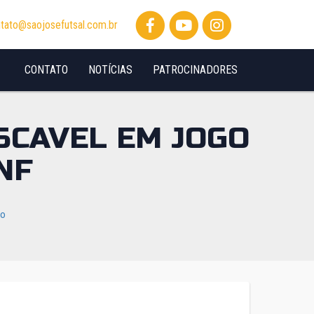
tato@saojosefutsal.com.br
CONTATO
NOTÍCIAS
PATROCINADORES
SCAVEL EM JOGO
NF
io