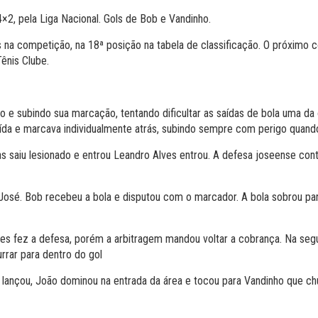
4×2, pela Liga Nacional. Gols de Bob e Vandinho.
 na competição, na 18ª posição na tabela de classificação. O próxim
Tênis Clube.
 e subindo sua marcação, tentando dificultar as saídas de bola uma da 
 saída e marcava individualmente atrás, subindo sempre com perigo quan
 saiu lesionado e entrou Leandro Alves entrou. A defesa joseense con
osé. Bob recebeu a bola e disputou com o marcador. A bola sobrou para
lves fez a defesa, porém a arbitragem mandou voltar a cobrança. Na se
rar para dentro do gol
lançou, João dominou na entrada da área e tocou para Vandinho que chu