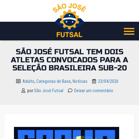
Pular
para
o
conteúdo
SÃO JOSÉ FUTSAL TEM DOIS
ATLETAS CONVOCADOS PARA A
SELEÇÃO BRASILEIRA SUB-20
Adulto
,
Categorias de Base
,
Notícias
23/04/2026
por
São José Futsal
Deixar um comentário