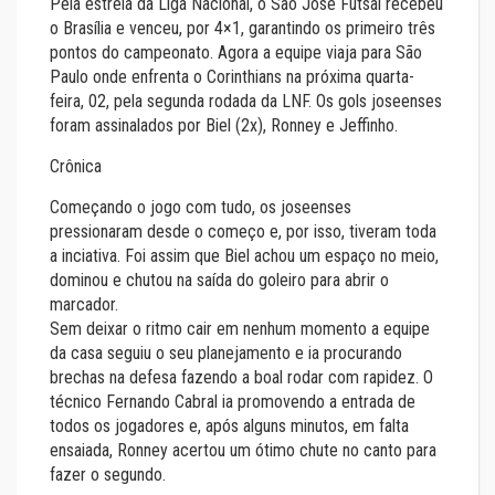
Pela estreia da Liga Nacional, o São José Futsal recebeu
o Brasília e venceu, por 4×1, garantindo os primeiro três
pontos do campeonato. Agora a equipe viaja para São
Paulo onde enfrenta o Corinthians na próxima quarta-
feira, 02, pela segunda rodada da LNF. Os gols joseenses
foram assinalados por Biel (2x), Ronney e Jeffinho.
Crônica
Começando o jogo com tudo, os joseenses
pressionaram desde o começo e, por isso, tiveram toda
a inciativa. Foi assim que Biel achou um espaço no meio,
dominou e chutou na saída do goleiro para abrir o
marcador.
Sem deixar o ritmo cair em nenhum momento a equipe
da casa seguiu o seu planejamento e ia procurando
brechas na defesa fazendo a boal rodar com rapidez. O
técnico Fernando Cabral ia promovendo a entrada de
todos os jogadores e, após alguns minutos, em falta
ensaiada, Ronney acertou um ótimo chute no canto para
fazer o segundo.