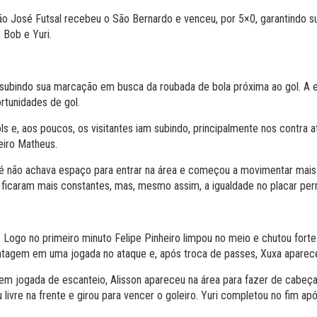
ão José Futsal recebeu o São Bernardo e venceu, por 5×0, garantindo s
, Bob e Yuri.
, subindo sua marcação em busca da roubada de bola próxima ao gol. A 
ortunidades de gol.
 e, aos poucos, os visitantes iam subindo, principalmente nos contra 
eiro Matheus.
não achava espaço para entrar na área e começou a movimentar mais s
a ficaram mais constantes, mas, mesmo assim, a igualdade no placar pe
ogo no primeiro minuto Felipe Pinheiro limpou no meio e chutou forte n
antagem em uma jogada no ataque e, após troca de passes, Xuxa aparece
 em jogada de escanteio, Alisson apareceu na área para fazer de cabe
ivre na frente e girou para vencer o goleiro. Yuri completou no fim ap