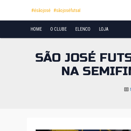
Pular para o conteúdo
#ésãojosé
#sãojoséfutsal
HOME
O CLUBE
ELENCO
LOJA
SÃO JOSÉ FUT
NA SEMIFI