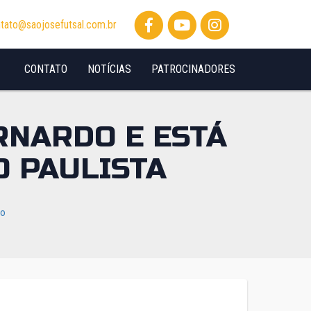
tato@saojosefutsal.com.br
CONTATO
NOTÍCIAS
PATROCINADORES
RNARDO E ESTÁ
O PAULISTA
io