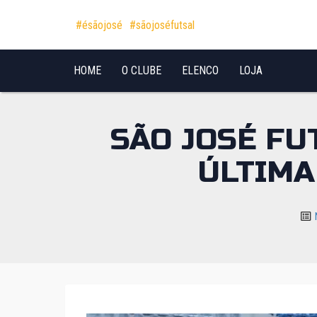
Pular para o conteúdo
#ésãojosé
#sãojoséfutsal
HOME
O CLUBE
ELENCO
LOJA
SÃO JOSÉ FU
ÚLTIMA