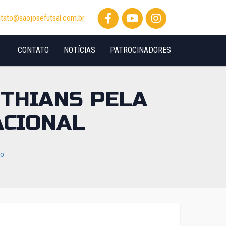
tato@saojosefutsal.com.br
CONTATO
NOTÍCIAS
PATROCINADORES
NTHIANS PELA
ACIONAL
io