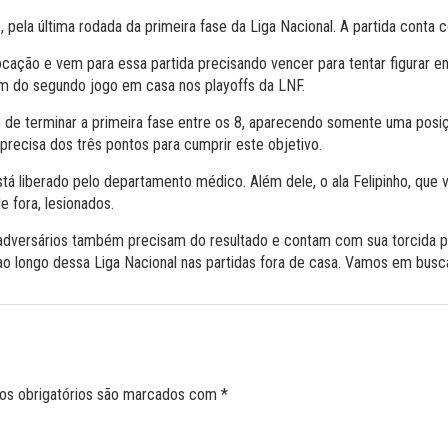
o, pela última rodada da primeira fase da Liga Nacional. A partida cont
ação e vem para essa partida precisando vencer para tentar figurar en
em do segundo jogo em casa nos playoffs da LNF.
e terminar a primeira fase entre os 8, aparecendo somente uma posiç
 precisa dos três pontos para cumprir este objetivo.
stá liberado pelo departamento médico. Além dele, o ala Felipinho, que
e fora, lesionados.
s adversários também precisam do resultado e contam com sua torcida pa
o longo dessa Liga Nacional nas partidas fora de casa. Vamos em busca 
s obrigatórios são marcados com
*