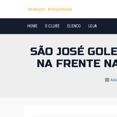
Pular para o conteúdo
#ésãojosé
#sãojoséfutsal
HOME
O CLUBE
ELENCO
LOJA
SÃO JOSÉ GOL
NA FRENTE N
Adu