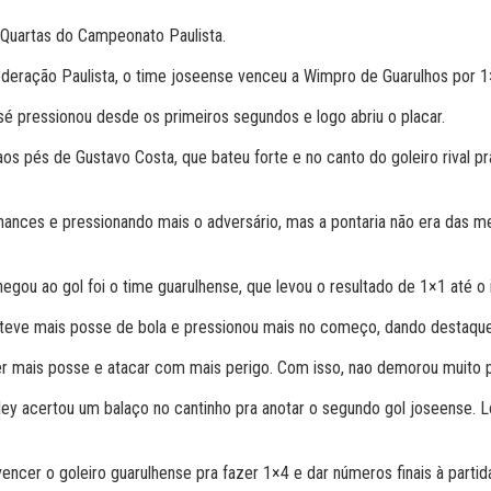
-Quartas do Campeonato Paulista.
Federação Paulista, o time joseense venceu a Wimpro de Guarulhos por 1
sé pressionou desde os primeiros segundos e logo abriu o placar.
os pés de Gustavo Costa, que bateu forte e no canto do goleiro rival 
nces e pressionando mais o adversário, mas a pontaria não era das mel
ou ao gol foi o time guarulhense, que levou o resultado de 1×1 até o i
eve mais posse de bola e pressionou mais no começo, dando destaque p
er mais posse e atacar com mais perigo. Com isso, nao demorou muito 
ey acertou um balaço no cantinho pra anotar o segundo gol joseense. 
encer o goleiro guarulhense pra fazer 1×4 e dar números finais à partid