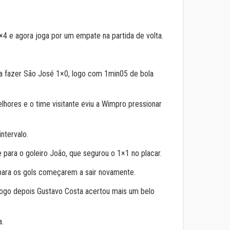
×4 e agora joga por um empate na partida de volta.
pra fazer São José 1×0, logo com 1min05 de bola
hores e o time visitante eviu a Wimpro pressionar
ntervalo.
ara o goleiro João, que segurou o 1×1 no placar.
para os gols começarem a sair novamente.
Logo depois Gustavo Costa acertou mais um belo
a.