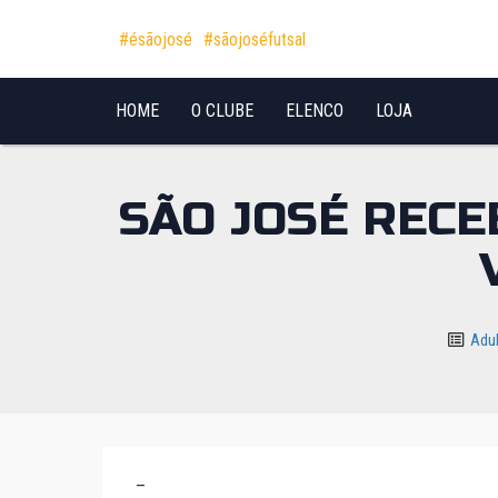
Pular para o conteúdo
#ésãojosé
#sãojoséfutsal
HOME
O CLUBE
ELENCO
LOJA
SÃO JOSÉ REC
Adu
–