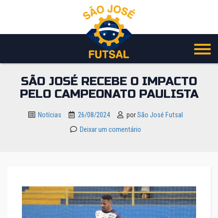
Pular
para
o
conteúdo
SÃO JOSÉ RECEBE O IMPACTO
PELO CAMPEONATO PAULISTA
Notícias
26/08/2024
por
São José Futsal
Deixar um comentário