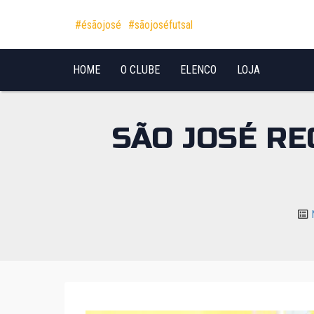
Pular para o conteúdo
#ésãojosé
#sãojoséfutsal
HOME
O CLUBE
ELENCO
LOJA
SÃO JOSÉ RE