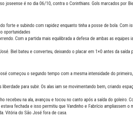
 joseense é no dia 06/10, contra o Corinthians. Gols marcados por Biel
do forte e subindo com rapidez enquanto tinha a posse de bola. Com is
do oportunidades
rrendo. Com a partida mais equilibrada a defesa de ambas as equipes ia
 José. Biel bateu e converteu, deixando o placar em 1×0 antes da saída p
 José começou o segundo tempo com a mesma intensidade do primeiro, 
is liberdade para subir. Os alas iam se movimentando bem, criando espa
 recebeu na ala, avançou e tocou no canto após a saída do goleiro. 
sa estava fechada e isso permitiu que Vandinho e Fabrício ampliassem o 
a. Vitória do São José fora de casa.