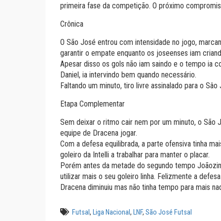
primeira fase da competição. O próximo compromisso
Crônica
O São José entrou com intensidade no jogo, marcan
garantir o empate enquanto os joseenses iam crian
Apesar disso os gols não iam saindo e o tempo ia co
Daniel, ia intervindo bem quando necessário.
Faltando um minuto, tiro livre assinalado para o Sâo
Etapa Complementar
Sem deixar o ritmo cair nem por um minuto, o São
equipe de Dracena jogar.
Com a defesa equilibrada, a parte ofensiva tinha ma
goleiro da Intelli a trabalhar para manter o placar.
Porém antes da metade do segundo tempo Joãozinho
utilizar mais o seu goleiro linha. Felizmente a defe
Dracena diminuiu mas não tinha tempo para mais nad
Futsal
,
Liga Nacional
,
LNF
,
São José Futsal