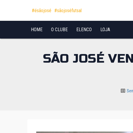
Pular para o conteúdo
#ésãojosé
#sãojoséfutsal
HOME
O CLUBE
ELENCO
LOJA
SÃO JOSÉ VEN
Sem