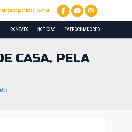
tato@saojosefutsal.com.br
CONTATO
NOTÍCIAS
PATROCINADORES
DE CASA, PELA
tário