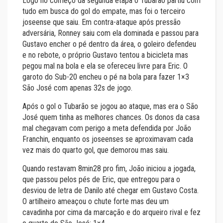
Logo no começo da segunda etapa o Tubarão partiu com
tudo em busca do gol do empate, mas foi o terceiro
joseense que saiu. Em contra-ataque após pressão
adversária, Ronney saiu com ela dominada e passou para
Gustavo encher o pé dentro da área, o goleiro defendeu
e no rebote, o próprio Gustavo tentou a bicicleta mas
pegou mal na bola e ela se ofereceu livre para Eric. O
garoto do Sub-20 encheu o pé na bola para fazer 1×3
São José com apenas 32s de jogo.
Após o gol o Tubarão se jogou ao ataque, mas era o São
José quem tinha as melhores chances. Os donos da casa
mal chegavam com perigo a meta defendida por João
Franchin, enquanto os joseenses se aproximavam cada
vez mais do quarto gol, que demorou mas saiu.
Quando restavam 8min28 pro fim, João iniciou a jogada,
que passou pelos pés de Eric, que entregou para o
desviou de letra de Danilo até chegar em Gustavo Costa.
O artilheiro ameaçou o chute forte mas deu um
cavadinha por cima da marcação e do arqueiro rival e fez