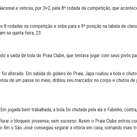
 Nacional e venceu, por 3×2, pela 8ª rodada da competição, que aconte
s 8 rodadas na competição e sobe para a 9ª posição na tabela de clas
m na quinta-feira, 23.
o a saída de bola do Praia Clube, que tentava jogar com seus pivôs par
 foi alterado. Em subida do goleiro do Praia, Japa roubou a bola e chuto
eitou de um passe no meio, driblou seu marcador no corpo e chutou de 
Em jogada bem trabalhada, a bola foi chutada pela ala e Fabinho, contra
furar o bloqueio joseense, sem sucesso. Assim o Praia Clube entrou co
 fim o São José conseguiu segurar a vitória em casa, somando mais trê