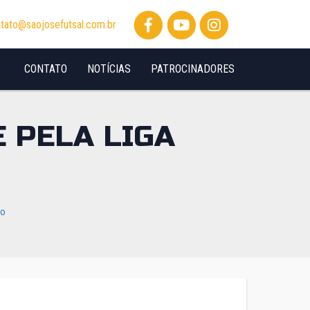
tato@saojosefutsal.com.br
CONTATO
NOTÍCIAS
PATROCINADORES
E PELA LIGA
io