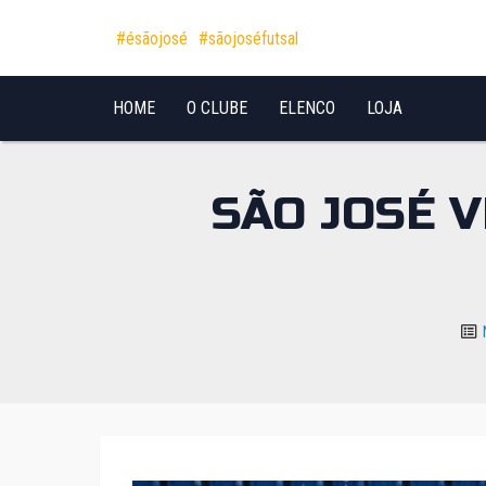
Pular para o conteúdo
#ésãojosé
#sãojoséfutsal
HOME
O CLUBE
ELENCO
LOJA
SÃO JOSÉ V