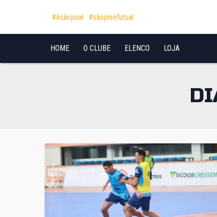
Pular para o conteúdo
#ésãojosé
#sãojoséfutsal
HOME
O CLUBE
ELENCO
LOJA
DI